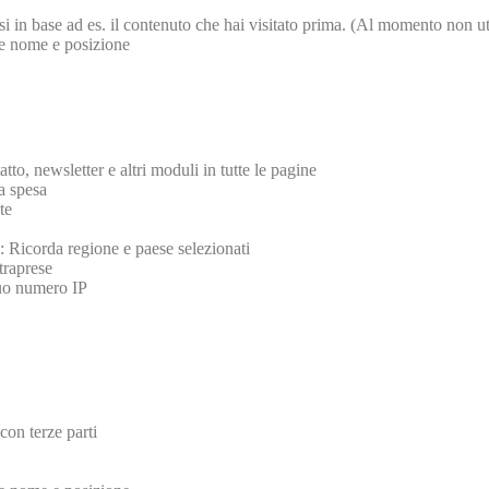
essi in base ad es. il contenuto che hai visitato prima. (Al momento non ut
ome nome e posizione
tto, newsletter e altri moduli in tutte le pagine
la spesa
te
: Ricorda regione e paese selezionati
ntraprese
 tuo numero IP
con terze parti