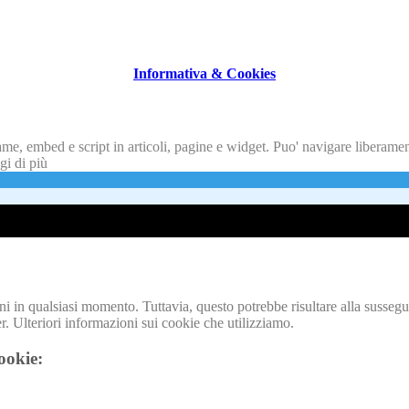
Informativa & Cookies
ame, embed e script in articoli, pagine e widget. Puo' navigare liberame
gi di più
i in qualsiasi momento. Tuttavia, questo potrebbe risultare alla sussegu
r. Ulteriori informazioni sui cookie che utilizziamo.
cookie: