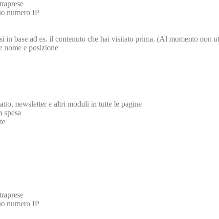
ntraprese
 tuo numero IP
essi in base ad es. il contenuto che hai visitato prima. (Al momento non ut
ome nome e posizione
tto, newsletter e altri moduli in tutte le pagine
la spesa
te
ntraprese
 tuo numero IP