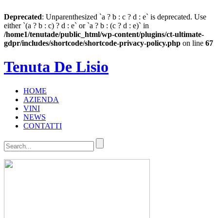
Deprecated
: Unparenthesized `a ? b : c ? d : e` is deprecated. Use
either `(a ? b : c) ? d : e` or `a ? b : (c ? d : e)` in
/home1/tenutade/public_html/wp-content/plugins/ct-ultimate-
gdpr/includes/shortcode/shortcode-privacy-policy.php
on line
67
Tenuta De Lisio
HOME
AZIENDA
VINI
NEWS
CONTATTI